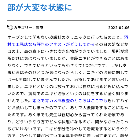
部が大変な状態に
医療
2022.02.06
オープンして間もない皮膚科のクリニックに行った時のこと、
羽
村で工務店なら評判のアネストがどうしてから
その日の朝なぜか
口の上、鼻の真下に小さな吹き出物ができていました。場所が場
所だけに気はなっていましたが、普段ニキビができることはあま
りなく、できているといっても小さくて1つだけです。しかし皮
膚科医はそのひとつが気になったらしく、ニキビの治療に関して
は一切相談していませんでしたが、治療してあげますと言い出し
ました。ニキビというのは放っておけば自然に治ると思い込んで
いたので、病院でのニキビ治療というのは何をするか全く知りま
せんでした。
姫路で胃カメラ検査のところはここでも
思わずハイ
とお願いしてしまったのですが、あとで大後悔をすることになっ
たのです。あくまでも先生は親切心から言ってくれた治療であ
り、どういうやり方でどんな状態になるのか、聞かなかったこっ
ちがいけないです。ニキビ部分を冷やして治療をするというやり
方で、冷やして煙が出ている金具を患部に押し当てますが、熱が