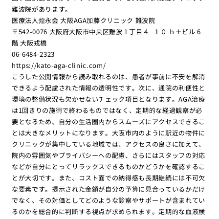
難波院があります。
医療法人煌永会 大阪AGA加藤クリニック 難波院
〒542-0076 大阪府大阪市中央区難波１丁目４−１０ ｈ＋ビル 6
階 大阪戎橋
06-6484-2323
https://kato-aga-clinic.com/
こうした公開情報から読み取れるのは、患者が事前に不安を解消
できるよう配慮された情報の透明性です。次に、通院の利便性と
環境の整備状況も欠かせないチェック項目となります。AGA治療
は1回きりの施術で終わるものではなく、定期的な経過観察が必
要となるため、自分の生活圏内からスムーズにアクセスできるこ
とは大きなメリットになります。大阪市内のように駅近の物件に
クリニックが集中している地域では、アクセスの良さに加えて、
院内の雰囲気やプライバシーへの配慮、さらにはスタッフの対応
などが自分にとってリラックスできるものかどうかを確認するこ
とが大切です。また、コスト面での納得感も長期継続には不可欠
な要素です。提示された金額が自分の予算に見合っているかだけ
でなく、その対価としてどのような診察やサポートが含まれてい
るのかを総合的に判断する視点が求められます。定期的な血液検