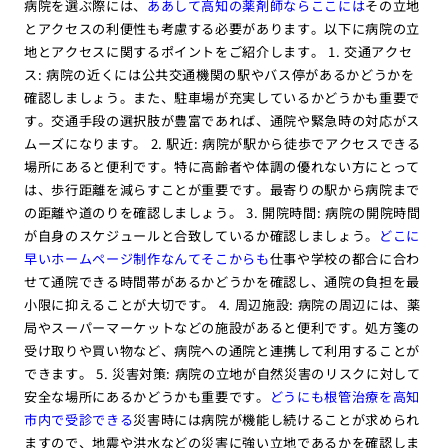
病院を選ぶ際には、
ああして高知の薬剤師ならここには
その立地
とアクセスの利便性も考慮する必要があります。以下に病院の立
地とアクセスに関するポイントをご紹介します。 1. 交通アクセ
ス: 病院の近くには公共交通機関の駅やバス停があるかどうかを
確認しましょう。また、駐車場が充実しているかどうかも重要で
す。交通手段の選択肢が豊富であれば、通院や緊急時の対応がス
ムーズになります。 2. 駅近: 病院が駅から徒歩でアクセスできる
場所にあると便利です。特に高齢者や体調の優れない方にとって
は、歩行距離を減らすことが重要です。最寄りの駅から病院まで
の距離や道のりを確認しましょう。 3. 開院時間: 病院の開院時間
が自身のスケジュールと合致しているか確認しましょう。
どこに
早いホームページ制作なんてそこからも
仕事や学校の都合に合わ
せて通院できる時間帯があるかどうかを確認し、通院の負担を最
小限に抑えることが大切です。 4. 周辺施設: 病院の周辺には、薬
局やスーパーマーケットなどの施設があると便利です。処方箋の
受け取りや買い物など、病院への通院と連携して利用することが
できます。 5. 災害対策: 病院の立地が自然災害のリスクに対して
安全な場所にあるかどうかも重要です。
どうにも根管治療を高知
市内で受診できる
災害時には病院が機能し続けることが求められ
ますので、地震や洪水などの災害に強い立地であるかを確認しま