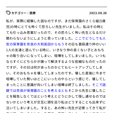
医療
2023.08.26
私が、実際に経験した話なのですが、まだ保育園のさくら組(5歳
児)の時にとても怖くて恐ろしい先生がいました。私はその時と
ても引っ込み思案だったので、その恐ろしく怖い先生となるだけ
関わらないようにしようと思っていました。
ここでどうしても人
気の保育園を奈良の大和高田からもう
その日も普段通り仲のいい
1人の友達と遊んでいる時に、いきなり仲の良くない子とおもち
ゃの取り合いになってしまい、喧嘩をしてしまいました。いつも
ならすぐにどちらかが謝って解決するような些細なものだったの
ですが、その日は何があったのかとてもヒートアップしてしま
い、そのおもちゃを壊してしまったのです。壊した直後に今まで
喧嘩していた勢いはどこにいったのやらという感じで、壊してし
まったことに意識が向いてしまい喧嘩は終了しました。
そこで話
題では奈良が保育園のことを考えるとも
そこから先生に壊したこ
とを報告しなくてはという考えとどうにかして隠し通せるのでは
ないかという考えが交互に頭を巡り私はどうすることも出来ずに
泣いてしまいました。すると、あの怖い先生が近寄ってきて私が